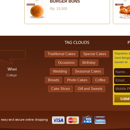
BURGER BUNS
Rp. 15,500
Dapatkan i
Traditional Cakes
Special Cakes
Apa sih istimewanya? Yang bikin saya suka sama toko ba
kami dengan
ini adalah rotinya.
bawah ini
Occasions
Birthday
Wiwi
Wedding
Seasonal Cakes
Fitri
College
Breads
Photo Cakes
Coffee
Employee
Cake Slices
Gift and Sweets