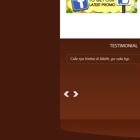
Cake nya lembut di lidahh..gw suka bgt...
Erva Sugiharto
College